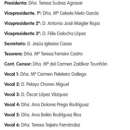
Presidenta:
Dña. Teresa Suárez Agrasar
Vicepresidente. 1ª:
Dña. Mª Celeste Nieto García
Vicepresidente 2º:
D. Antonio José Maigler Ropa
Vicepresidente 3º:
D. Félix Galocha López
Secretario:
D. Jesús Iglesias Casas
Tesorera:
Dña. Mª Teresa Ferreiro Castro
Cont. Censor:
Dña. Mª del Carmen Zaldívar Touriñán
Vocal 1:
Dña. Mª Carmen Peleteiro Gallego
Vocal 2
:
D. Pelayo Choren Miguel
Vocal 3
:
D. Óscar López Vázquez
Vocal 4
:
Dña. Ana Dolores Prego Rodríguez
Vocal 5
:
Dña. Ana Belén Rodríguez Ríos
Vocal 6
:
Dña. Teresa Teijeiro Fernández