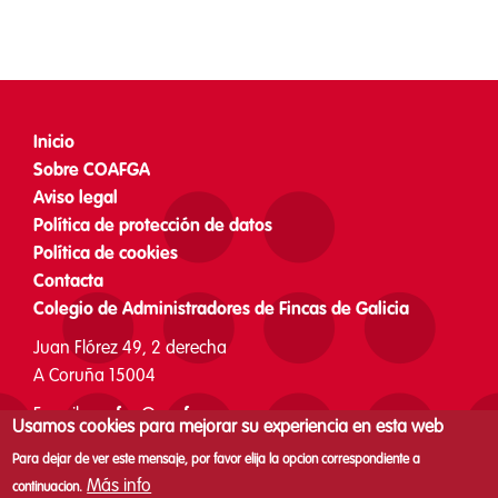
Inicio
Footer
Sobre COAFGA
menu
Aviso legal
Política de protección de datos
Política de cookies
Contacta
Colegio de Administradores de Fincas de Galicia
Juan Flórez 49, 2 derecha
A Coruña 15004
E-mail:
coafga@coafga.org
Usamos cookies para mejorar su experiencia en esta web
Teléfono: 981 126 162
Para dejar de ver este mensaje, por favor elija la opcion correspondiente a
De lunes a jueves de 8 a 16 h
Más info
continuacion.