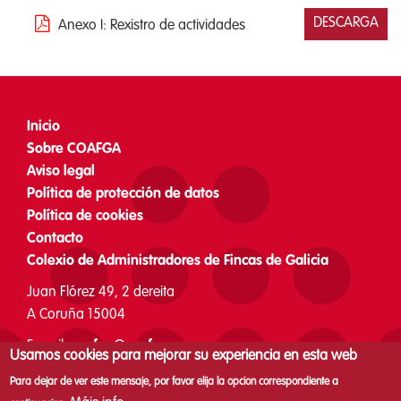
DESCARGA
Anexo I: Rexistro de actividades
Inicio
Footer
Sobre COAFGA
menu
Aviso legal
Política de protección de datos
Política de cookies
Contacto
Colexio de Administradores de Fincas de Galicia
Juan Flórez 49, 2 dereita
A Coruña 15004
E-mail:
coafga@coafga.org
Usamos cookies para mejorar su experiencia en esta web
Teléfono: 981 126 162
Para dejar de ver este mensaje, por favor elija la opcion correspondiente a
De luns a xoves de 8 a 16 h